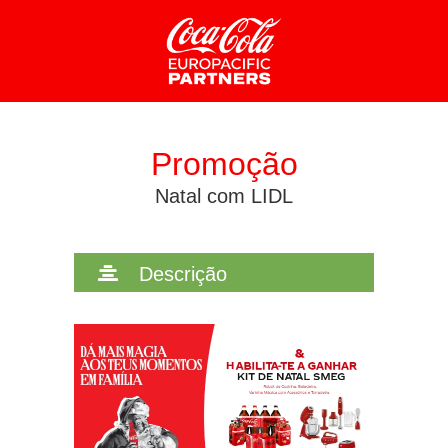
CONFIGURAÇÃO DE COOKIES
Promoção
HABILITAR TUDO
REJEITAR TUDO
Natal com LIDL
Cookies necessários
Descrição
Estes cookies são necessários para que o website
funcione, sendo que não podem ser desativados nos
nossos sistemas. Pode configurar o seu navegador de
internet para bloquear ou alertá-lo quanto a estes cookies,
contudo algumas áreas do website não irão funcionar.
Estes cookies não armazenam nenhuma informação
relativa a identificação pessoal.