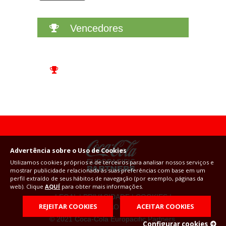
noutros websites. Não armazenam diretamente
informação pessoal, sendo que se baseiam na
Vencedores
identificação única do seu navegador e dispositivo de
internet.
GUARDAR CONFIGURAÇÕES
Podes voltar a configurar as cookies a partir da seção
"Configuração de Cookies" no fundo da página. Também
podes consultar a nossa
política de cookies
Advertência sobre o Uso de Cookies
Utilizamos cookies próprios e de terceiros para analisar nossos serviços e
mostrar publicidade relacionada às suas preferências com base em um
perfil extraído de seus hábitos de navegação (por exemplo, páginas da
web). Clique
AQUÍ
para obter mais informações.
LEGAL
|
PRIVACIDADE
|
COOKIES
|
REJEITAR COOKIES
ACEITAR COOKIES
CONFIGURAÇAO DE COOKIES
© 2021 Coca-Cola Europacific Partners.
Configurar cookies