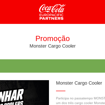
Promoção
Monster Cargo Cooler
HABILITA
para que o website funcione, sendo que não podem ser desativado
Monster Cargo Cooler
internet para bloquear ou alertá-lo quanto a estes cookies, contud
rmazenam nenhuma informação relativa a identificação pessoal.
Participa no passatempo MONS
um dos três cargo cooler Monste