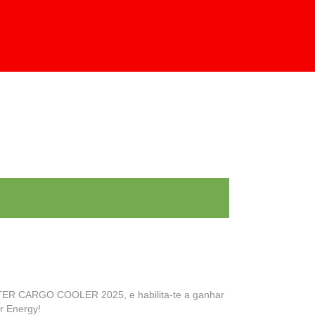
R TUDO
REJEITAR TUDO
s nos nossos sistemas. Pode
o algumas áreas do website não irão
TER CARGO COOLER 2025, e habilita-te a ganhar
r Energy!