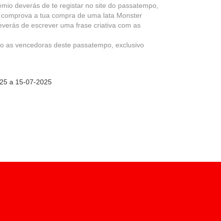
mio deverás de te registar no site do passatempo,
ossamos avaliar o rendimento do
 comprova a tua compra de uma lata Monster
mo é que os visitantes navegam no
verás de escrever uma frase criativa com as
rão as vencedoras deste passatempo, exclusivo
 Podem ser utilizados por esses
25 a 15-07-2025
tros websites. Não armazenam
ispositivo de internet.
mbém podes consultar a nossa
política