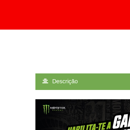
CONFIGURAÇÃO DE COOKIES
Descrição
Cookies necessários
Estes cookies são necessários 
configurar o seu navegador de 
funcionar. Estes cookies não a
Cookies de rendimiento