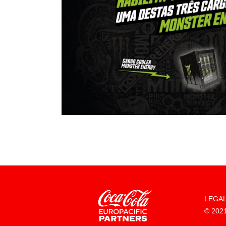
Estes cookies permitem-nos con
nosso website e melhorá-lo. Aj
website. Toda a informação rec
Cookies dirigidos
Estes cookies podem ser utiliza
parceiros para criar perfis co
diretamente informação pessoal
GUARDAR CONFIGURAÇ
Podes voltar a configurar as cookies
de cookies
LEGA
© 2021