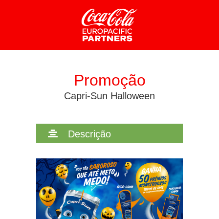
CONFIGURAÇÃO DE COOKIES
Promoção
HABILITAR TUDO
REJEITAR TUDO
Capri-Sun Halloween
Cookies necessários
Descrição
Estes cookies são necessários para que o website
funcione, sendo que não podem ser desativados nos
nossos sistemas. Pode configurar o seu navegador de
internet para bloquear ou alertá-lo quanto a estes cookies,
contudo algumas áreas do website não irão funcionar.
Estes cookies não armazenam nenhuma informação
relativa a identificação pessoal.