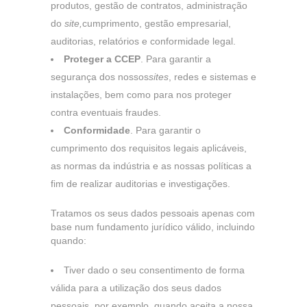
produtos, gestão de contratos, administração
do
site,
cumprimento, gestão empresarial,
auditorias, relatórios e conformidade legal.
Proteger a CCEP
. Para garantir a
segurança dos nossos
sites
, redes e sistemas e
instalações, bem como para nos proteger
CONFIGURAÇÃO DE COOKIES
contra eventuais fraudes.
Conformidade
. Para garantir o
HABILITAR TUDO
REJEITAR TUDO
cumprimento dos requisitos legais aplicáveis,
as normas da indústria e as nossas políticas a
fim de realizar auditorias e investigações.
Cookies necessários
Tratamos os seus dados pessoais apenas com
Estes cookies são necessários para que o website
base num fundamento jurídico válido, incluindo
funcione, sendo que não podem ser desativados nos
quando:
nossos sistemas. Pode configurar o seu navegador de
Tiver dado o seu consentimento de forma
internet para bloquear ou alertá-lo quanto a estes cookies,
válida para a utilização dos seus dados
contudo algumas áreas do website não irão funcionar.
pessoais, por exemplo, quando aceita a nossa