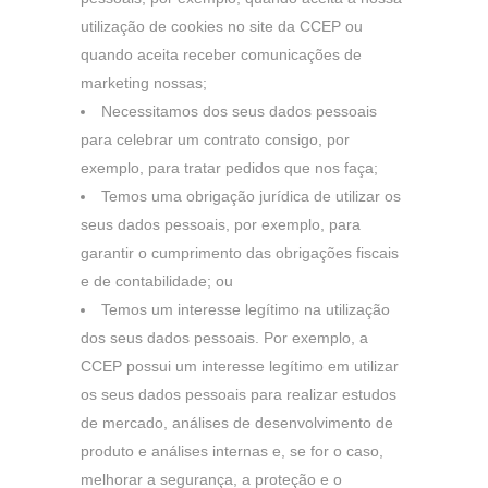
Estes cookies não armazenam nenhuma informação
utilização de cookies no site da CCEP ou
relativa a identificação pessoal.
quando aceita receber comunicações de
Cookies de rendimiento
marketing nossas;
Estes cookies permitem-nos contar o número de visitas e a
Necessitamos dos seus dados pessoais
origem do tráfego, por forma a que possamos avaliar o
para celebrar um contrato consigo, por
rendimento do nosso website e melhorá-lo. Ajudam-nos a
exemplo, para tratar pedidos que nos faça;
saber que páginas são as mais ou menos visitadas e como
Temos uma obrigação jurídica de utilizar os
é que os visitantes navegam no website. Toda a informação
seus dados pessoais, por exemplo, para
recolhida por estes cookies é agregada e, logo, é anónima.
garantir o cumprimento das obrigações fiscais
e de contabilidade; ou
Cookies dirigidos
Temos um interesse legítimo na utilização
Estes cookies podem ser utilizados através do nosso
dos seus dados pessoais. Por exemplo, a
website pelos nossos parceiros publicitários. Podem ser
CCEP possui um interesse legítimo em utilizar
utilizados por esses parceiros para criar perfis com base
os seus dados pessoais para realizar estudos
nos seus interesses e mostrar-lhe anúncios de interesse
de mercado, análises de desenvolvimento de
noutros websites. Não armazenam diretamente
produto e análises internas e, se for o caso,
informação pessoal, sendo que se baseiam na
melhorar a segurança, a proteção e o