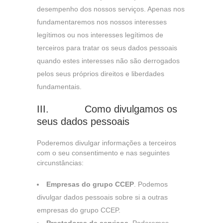
identificação única do seu navegador e dispositivo de
desempenho dos nossos serviços. Apenas nos
internet.
fundamentaremos nos nossos interesses
legítimos ou nos interesses legítimos de
terceiros para tratar os seus dados pessoais
GUARDAR CONFIGURAÇÕES
quando estes interesses não são derrogados
pelos seus próprios direitos e liberdades
fundamentais.
Podes voltar a configurar as cookies a partir da seção
"Configuração de Cookies" no fundo da página. Também
III. Como divulgamos os
podes consultar a nossa
política de cookies
seus dados pessoais
Poderemos divulgar informações a terceiros
com o seu consentimento e nas seguintes
circunstâncias:
Empresas do grupo CCEP
. Podemos
divulgar dados pessoais sobre si a outras
empresas do grupo CCEP.